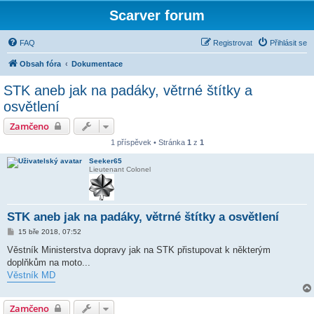
Scarver forum
FAQ
Registrovat
Přihlásit se
Obsah fóra
Dokumentace
STK aneb jak na padáky, větrné štítky a
osvětlení
Zamčeno
1 příspěvek • Stránka
1
z
1
Seeker65
Lieutenant Colonel
STK aneb jak na padáky, větrné štítky a osvětlení
P
15 bře 2018, 07:52
ř
í
Věstník Ministerstva dopravy jak na STK přistupovat k některým
s
doplňkům na moto...
p
ě
Věstník MD
v
e
k
Zamčeno