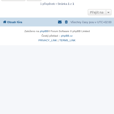
1 příspěvek • Stránka
1
z
1
Přejít na
Obsah fóra
Všechny časy jsou v
UTC+02:00
Založeno na
phpBB
® Forum Software © phpBB Limited
Český překlad –
phpBB.cz
PRIVACY_LINK
|
TERMS_LINK