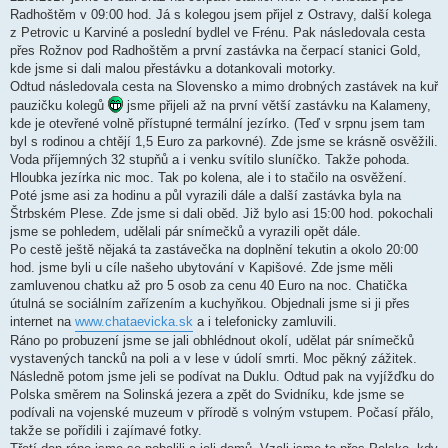
Radhoštěm v 09:00 hod. Já s kolegou jsem přijel z Ostravy, další kolega
z Petrovic u Karviné a poslední bydlel ve Frénu. Pak následovala cesta
přes Rožnov pod Radhoštěm a první zastávka na čerpací stanici Gold,
kde jsme si dali malou přestávku a dotankovali motorky.
Odtud následovala cesta na Slovensko a mimo drobných zastávek na kuř
pauzičku kolegů
jsme přijeli až na první větší zastávku na Kalameny,
kde je otevřené volně přístupné termální jezírko. (Teď v srpnu jsem tam
byl s rodinou a chtějí 1,5 Euro za parkovné). Zde jsme se krásně osvěžili.
Voda příjemných 32 stupňů a i venku svítilo sluníčko. Takže pohoda.
Hloubka jezírka nic moc. Tak po kolena, ale i to stačilo na osvěžení.
Poté jsme asi za hodinu a půl vyrazili dále a další zastávka byla na
Štrbském Plese. Zde jsme si dali oběd. Již bylo asi 15:00 hod. pokochali
jsme se pohledem, udělali pár snímečků a vyrazili opět dále.
Po cestě ještě nějaká ta zastávečka na doplnění tekutin a okolo 20:00
hod. jsme byli u cíle našeho ubytování v Kapišové. Zde jsme měli
zamluvenou chatku až pro 5 osob za cenu 40 Euro na noc. Chatička
útulná se sociálním zařízením a kuchyňkou. Objednali jsme si ji přes
internet na
www.chataevicka.sk
a i telefonicky zamluvili.
Ráno po probuzení jsme se jali obhlédnout okolí, udělat pár snímečků
vystavených tancků na poli a v lese v údolí smrti. Moc pěkný zážitek.
Následně potom jsme jeli se podívat na Duklu. Odtud pak na vyjížďku do
Polska směrem na Solinská jezera a zpět do Svidníku, kde jsme se
podívali na vojenské muzeum v přírodě s volným vstupem. Počasí přálo,
takže se pořídili i zajímavé fotky.