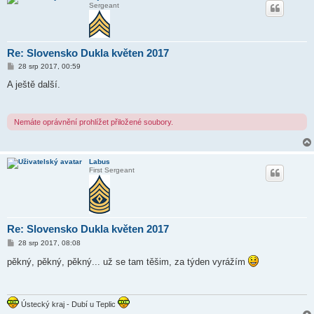
Sergeant
Re: Slovensko Dukla květen 2017
P
28 srp 2017, 00:59
ř
í
A ještě další.
s
p
ě
v
Nemáte oprávnění prohlížet přiložené soubory.
e
k
Labus
First Sergeant
Re: Slovensko Dukla květen 2017
P
28 srp 2017, 08:08
ř
í
pěkný, pěkný, pěkný... už se tam těšim, za týden vyrážím
s
p
ě
v
e
Ústecký kraj - Dubí u Teplic
k