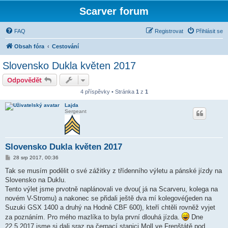
Scarver forum
FAQ
Registrovat
Přihlásit se
Obsah fóra
Cestování
Slovensko Dukla květen 2017
Odpovědět
4 příspěvky • Stránka
1
z
1
Lajda
Sergeant
Slovensko Dukla květen 2017
P
28 srp 2017, 00:36
ř
í
Tak se musím podělit o své zážitky z třídenního výletu a pánské jízdy na
s
Slovensko na Duklu.
p
ě
Tento výlet jsme prvotně naplánovali ve dvou( já na Scarveru, kolega na
v
novém V-Stromu) a nakonec se přidali ještě dva mí kolegové(jeden na
e
k
Suzuki GSX 1400 a druhý na Hodně CBF 600), kteří chtěli rovněž vyjet
za poznáním. Pro mého mazlíka to byla první dlouhá jízda.
Dne
22.5.2017 jsme si dali sraz na čerpací stanici Moll ve Frenštátě pod