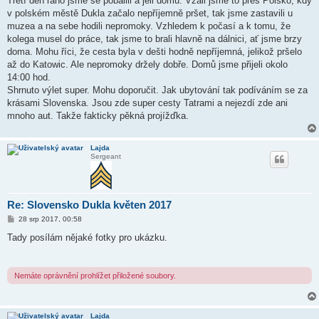
Třetí den ráno jsme se pobalili a jeli domů. Vzali jsme to přes Polsko, kdy
v polském městě Dukla začalo nepříjemně pršet, tak jsme zastavili u
muzea a na sebe hodili nepromoky. Vzhledem k počasí a k tomu, že
kolega musel do práce, tak jsme to brali hlavně na dálnici, ať jsme brzy
doma. Mohu říci, že cesta byla v dešti hodně nepříjemná, jelikož pršelo
až do Katowic. Ale nepromoky držely dobře. Domů jsme přijeli okolo
14:00 hod.
Shrnuto výlet super. Mohu doporučit. Jak ubytování tak podíváním se za
krásami Slovenska. Jsou zde super cesty Tatrami a nejezdí zde ani
mnoho aut. Takže fakticky pěkná projížďka.
Lajda
Sergeant
Re: Slovensko Dukla květen 2017
P
28 srp 2017, 00:58
ř
í
Tady posílám nějaké fotky pro ukázku.
s
p
ě
v
Nemáte oprávnění prohlížet přiložené soubory.
e
k
Lajda