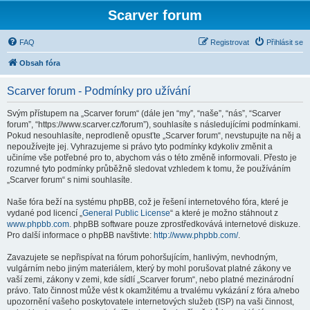
Scarver forum
FAQ
Registrovat
Přihlásit se
Obsah fóra
Scarver forum - Podmínky pro užívání
Svým přístupem na „Scarver forum“ (dále jen “my”, “naše”, “nás”, “Scarver
forum”, “https://www.scarver.cz/forum”), souhlasíte s následujícími podmínkami.
Pokud nesouhlasíte, neprodleně opusťte „Scarver forum“, nevstupujte na něj a
nepoužívejte jej. Vyhrazujeme si právo tyto podmínky kdykoliv změnit a
učiníme vše potřebné pro to, abychom vás o této změně informovali. Přesto je
rozumné tyto podmínky průběžně sledovat vzhledem k tomu, že používáním
„Scarver forum“ s nimi souhlasíte.
Naše fóra beží na systému phpBB, což je řešení internetového fóra, které je
vydané pod licencí „
General Public License
“ a které je možno stáhnout z
www.phpbb.com
. phpBB software pouze zprostředkovává internetové diskuze.
Pro další informace o phpBB navštivte:
http://www.phpbb.com/
.
Zavazujete se nepřispívat na fórum pohoršujícím, hanlivým, nevhodným,
vulgárním nebo jiným materiálem, který by mohl porušovat platné zákony ve
vaší zemi, zákony v zemi, kde sídlí „Scarver forum“, nebo platné mezinárodní
právo. Tato činnost může vést k okamžitému a trvalému vykázání z fóra a/nebo
upozornění vašeho poskytovatele internetových služeb (ISP) na vaši činnost,