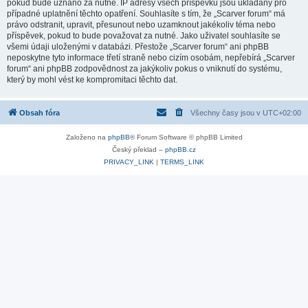
pokud bude uznáno za nutné. IP adresy všech příspěvků jsou ukládány pro
případné uplatnění těchto opatření. Souhlasíte s tím, že „Scarver forum“ má
právo odstranit, upravit, přesunout nebo uzamknout jakékoliv téma nebo
příspěvek, pokud to bude považovat za nutné. Jako uživatel souhlasíte se
všemi údaji uloženými v databázi. Přestože „Scarver forum“ ani phpBB
neposkytne tyto informace třetí straně nebo cizím osobám, nepřebírá „Scarver
forum“ ani phpBB zodpovědnost za jakýkoliv pokus o vniknutí do systému,
který by mohl vést ke kompromitaci těchto dat.
Obsah fóra
Všechny časy jsou v
UTC+02:00
Založeno na
phpBB
® Forum Software © phpBB Limited
Český překlad –
phpBB.cz
PRIVACY_LINK
|
TERMS_LINK