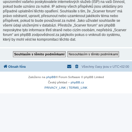
upozornění vašeho poskytovatele internetových služeb (ISP) na vaši činnost,
pokud bude uznáno za nutné. IP adresy všech příspěvků jsou ukládány pro
případné uplatnění těchto opatření. Souhlasíte s tím, že „Scarver forum“ má
právo odstranit, upravit, přesunout nebo uzamknout jakékoliv téma nebo
příspěvek, pokud to bude považovat za nutné. Jako uživatel souhlasíte se
všemi údaji uloženými v databázi. Přestože „Scarver forum“ ani phpBB
neposkytne tyto informace třetí straně nebo cizím osobám, nepřebírá „Scarver
forum“ ani phpBB zodpovědnost za jakýkoliv pokus o vniknutí do systému,
který by mohl vést ke kompromitaci těchto dat.
Obsah fóra
Všechny časy jsou v
UTC+02:00
Založeno na
phpBB
® Forum Software © phpBB Limited
Český překlad –
phpBB.cz
PRIVACY_LINK
|
TERMS_LINK