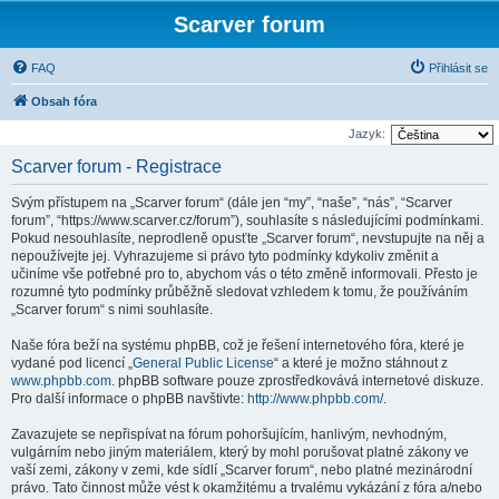
Scarver forum
FAQ
Přihlásit se
Obsah fóra
Jazyk:
Scarver forum - Registrace
Svým přístupem na „Scarver forum“ (dále jen “my”, “naše”, “nás”, “Scarver
forum”, “https://www.scarver.cz/forum”), souhlasíte s následujícími podmínkami.
Pokud nesouhlasíte, neprodleně opusťte „Scarver forum“, nevstupujte na něj a
nepoužívejte jej. Vyhrazujeme si právo tyto podmínky kdykoliv změnit a
učiníme vše potřebné pro to, abychom vás o této změně informovali. Přesto je
rozumné tyto podmínky průběžně sledovat vzhledem k tomu, že používáním
„Scarver forum“ s nimi souhlasíte.
Naše fóra beží na systému phpBB, což je řešení internetového fóra, které je
vydané pod licencí „
General Public License
“ a které je možno stáhnout z
www.phpbb.com
. phpBB software pouze zprostředkovává internetové diskuze.
Pro další informace o phpBB navštivte:
http://www.phpbb.com/
.
Zavazujete se nepřispívat na fórum pohoršujícím, hanlivým, nevhodným,
vulgárním nebo jiným materiálem, který by mohl porušovat platné zákony ve
vaší zemi, zákony v zemi, kde sídlí „Scarver forum“, nebo platné mezinárodní
právo. Tato činnost může vést k okamžitému a trvalému vykázání z fóra a/nebo