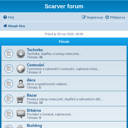
Scarver forum
FAQ
Registrovat
Přihlásit se
Obsah fóra
Právě je 09 srp 2026, 09:06
Fórum
Technika
Technika, doplňky a tuning motocyklu...
Témata:
45
Cestování
Tuzemské a zahraniční cestování, zajímavá místa...
Témata:
4
Akce
Akce a společenské události...
Témata:
5
Bazar
Prodej a nákup motocyklů, doplňků a náhradních dílů...
Témata:
19
Drbárna
Povídání o čemkoli, zajímavosti...
Témata:
9
Building