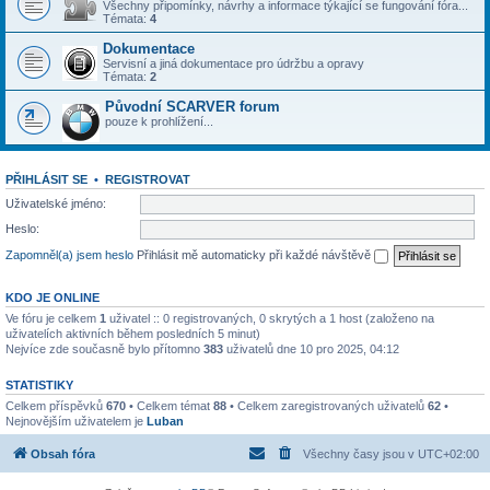
Všechny připomínky, návrhy a informace týkající se fungování fóra...
Témata:
4
Dokumentace
Servisní a jiná dokumentace pro údržbu a opravy
Témata:
2
Původní SCARVER forum
pouze k prohlížení...
PŘIHLÁSIT SE
•
REGISTROVAT
Uživatelské jméno:
Heslo:
Zapomněl(a) jsem heslo
Přihlásit mě automaticky při každé návštěvě
KDO JE ONLINE
Ve fóru je celkem
1
uživatel :: 0 registrovaných, 0 skrytých a 1 host (založeno na
uživatelích aktivních během posledních 5 minut)
Nejvíce zde současně bylo přítomno
383
uživatelů dne 10 pro 2025, 04:12
STATISTIKY
Celkem příspěvků
670
• Celkem témat
88
• Celkem zaregistrovaných uživatelů
62
•
Nejnovějším uživatelem je
Luban
Obsah fóra
Všechny časy jsou v
UTC+02:00